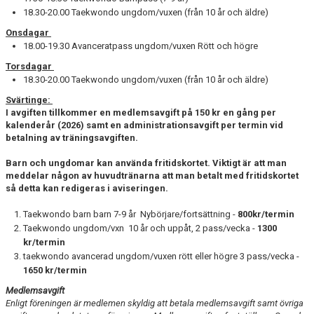
18.30-20.00 Taekwondo ungdom/vuxen (från 10 år och äldre)
Onsdagar
18.00-19.30 Avanceratpass ungdom/vuxen Rött och högre
Torsdagar
18.30-20.00 Taekwondo ungdom/vuxen (från 10 år och äldre)
Svärtinge:
I avgiften tillkommer en medlemsavgift på 150 kr en gång per
kalenderår (2026) samt en administrationsavgift per termin vid
betalning av träningsavgiften.
Barn och ungdomar kan använda fritidskortet. Viktigt är att man
meddelar någon av huvudtränarna att man betalt med fritidskortet
så detta kan redigeras i aviseringen.
Taekwondo barn barn 7-9 år Nybörjare/fortsättning -
800kr/termin
Taekwondo ungdom/vxn 10 år och uppåt, 2 pass/vecka -
1300
kr/termin
taekwondo avancerad ungdom/vuxen rött eller högre 3 pass/vecka -
1650 kr/termin
Medlemsavgift
Enligt föreningen är medlemen skyldig att betala medlemsavgift samt övriga