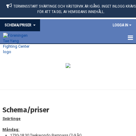
TERMINSSTART SVÄRTINGE OCH VÄSTERVIK ÄR IGÅNG. INGET INLOGG KRÄVS
FÖR ATT TA DEL AV HEMSIDANS INNEHÅLL.
SCHEMA/PRISER
LOGGA IN
HEM
SVÄRTINGE
VÄSTERVIK
Schema/priser
Svärtinge
Måndag:
1730-18.30 Taekwondo Barnpass (7-9 år)