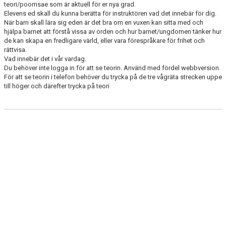
teori/poomsae som är aktuell för er nya grad.
Elevens ed skall du kunna berätta för instruktören vad det innebär för dig.
När barn skall lära sig eden är det bra om en vuxen kan sitta med och
hjälpa barnet att förstå vissa av orden och hur barnet/ungdomen tänker hur
de kan skapa en fredligare värld, eller vara förespråkare för frihet och
rättvisa.
Vad innebär det i vår vardag.
Du behöver inte logga in för att se teorin. Använd med fördel webbversion.
För att se teorin i telefon behöver du trycka på de tre vågräta strecken uppe
till höger och därefter trycka på teori