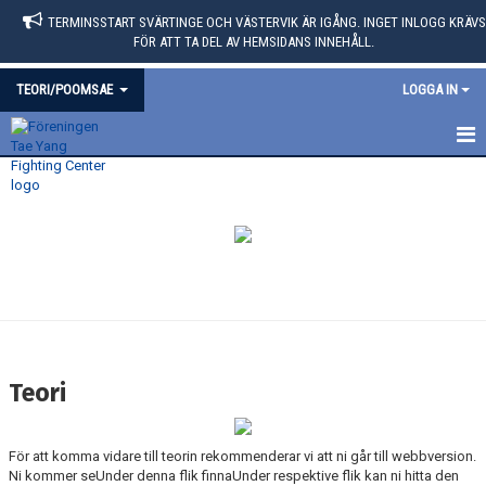
TERMINSSTART SVÄRTINGE OCH VÄSTERVIK ÄR IGÅNG. INGET INLOGG KRÄVS
FÖR ATT TA DEL AV HEMSIDANS INNEHÅLL.
TEORI/POOMSAE
LOGGA IN
TEORI
FÖR TEORI OCH POOMSAE (TRYCK HÄR)
Teori
För att komma vidare till teorin rekommenderar vi att ni går till webbversion.
Ni kommer seUnder denna flik finnaUnder respektive flik kan ni hitta den