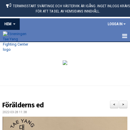
TERMINSSTART SVÄRTINGE OCH VÄSTERVIK ÄR IGÅNG. INGET INLOGG KRÄVS
FÖR ATT TA DEL AV HEMSIDANS INNEHÅLL.
HEM
LOGGA IN
HEM
SVARTBÄLTARE TAE YANG FC
NYHETER
OM KLUBBEN
KALENDER
Förälderns ed
<
>
BILDGALLERI
2022-03-28 11:38
VÅRA GRUPPER/LEDARE