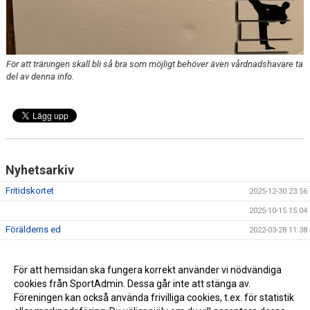
För att träningen skall bli så bra som möjligt behöver även vårdnadshavare ta
del av denna info.
Nyhetsarkiv
Fritidskortet
2025-12-30 23:56
2025-10-15 15:04
Förälderns ed
2022-03-28 11:38
Vilken helg vi haft ihop med Laban Fredriksen 24 & 25
2018-12-26 22:51
november
För att hemsidan ska fungera korrekt använder vi nödvändiga
Nu finns vi på flera medier
2018-07-22 23:40
cookies från SportAdmin. Dessa går inte att stänga av.
Föreningen kan också använda frivilliga cookies, t.ex. för statistik