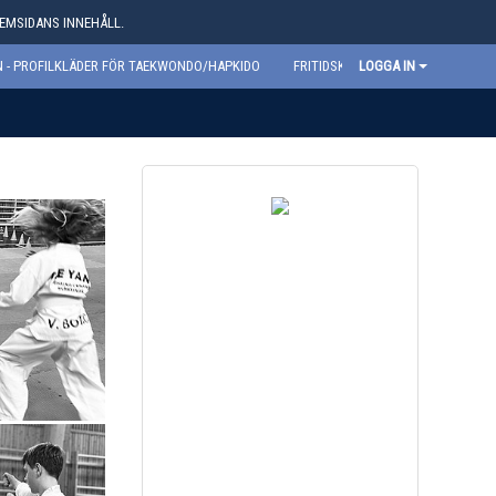
HEMSIDANS INNEHÅLL.
 - PROFILKLÄDER FÖR TAEKWONDO/HAPKIDO
FRITIDSKORTET
LOGGA IN