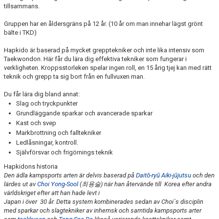
tillsammans.
Gruppen har en åldersgräns på 12 år. (10 år om man innehar lägst grönt
bälte i TKD)
Hapkido är baserad på mycket grepptekniker och inte lika intensiv som
Taekwondon. Här får du lära dig effektiva tekniker som fungerar i
verkligheten. Kroppsstorleken spelar ingen roll, en 15 årig tjej kan med rätt
teknik och grepp ta sig bort från en fullvuxen man.
Du får lära dig bland annat:
Slag och tryckpunkter
Grundläggande sparkar och avancerade sparkar
Kast och svep
Markbrottning och falltekniker
Ledlåsningar, kontroll.
Självförsvar och frigörnings teknik
Hapkidons historia
Den ädla kampsports arten är delvis baserad på
Daitō-ryū Aiki-jūjutsu
och den
lärdes ut av
Choi Yong-Sool
(최용술) när han återvände till Korea efter andra
världskriget efter att han hade levt i
Japan i över 30 år. Detta system kombinerades sedan av Choi´s disciplin
med sparkar och slagtekniker av inhemsk och samtida kampsports arter