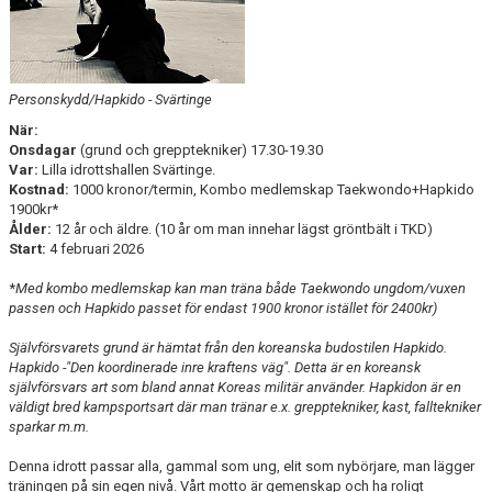
Personskydd/Hapkido - Svärtinge
När:
Onsdagar
(grund och grepptekniker) 17.30-19.30
Var:
Lilla idrottshallen Svärtinge.
Kostnad:
1000 kronor/termin, Kombo medlemskap Taekwondo+Hapkido
1900kr*
Ålder:
12 år och äldre. (10 år om man innehar lägst gröntbält i TKD)
Start:
4 februari 2026
*
Med kombo medlemskap kan man träna både Taekwondo ungdom/vuxen
passen och Hapkido passet för endast 1900 kronor istället för 2400kr)
Självförsvarets grund är hämtat från den koreanska budostilen Hapkido.
Hapkido -"Den koordinerade inre kraftens väg". Detta är en koreansk
självförsvars art som bland annat Koreas militär använder. Hapkidon är en
väldigt bred kampsportsart där man tränar e.x. grepptekniker, kast, falltekniker
sparkar m.m.
Denna idrott passar alla, gammal som ung, elit som nybörjare, man lägger
träningen på sin egen nivå. Vårt motto är gemenskap och ha roligt