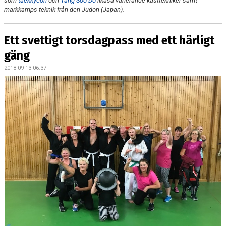
som
taekkyeon
och
Tang Soo Do
likaså varierande kasttekniker samt
markkamps teknik från den Judon (Japan).
Ett svettigt torsdagpass med ett härligt
gäng
2018-09-13 06:37