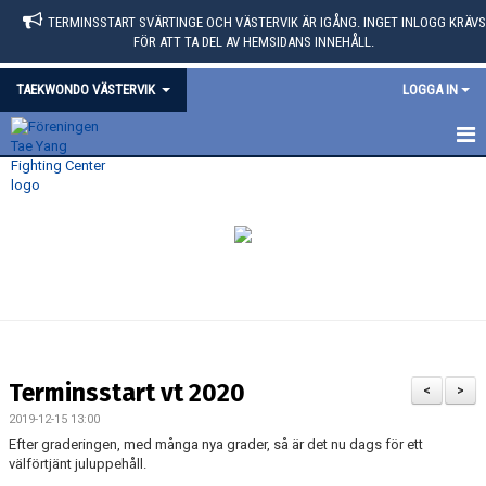
TERMINSSTART SVÄRTINGE OCH VÄSTERVIK ÄR IGÅNG. INGET INLOGG KRÄVS
FÖR ATT TA DEL AV HEMSIDANS INNEHÅLL.
TAEKWONDO VÄSTERVIK
LOGGA IN
HEM
KALENDER
BILDGALLERI
Terminsstart vt 2020
<
>
2019-12-15 13:00
Efter graderingen, med många nya grader, så är det nu dags för ett
välförtjänt juluppehåll.