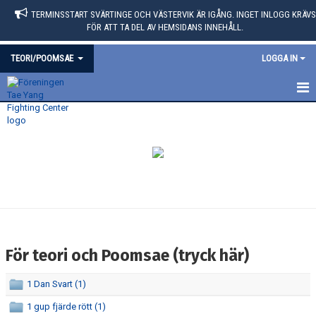
TERMINSSTART SVÄRTINGE OCH VÄSTERVIK ÄR IGÅNG. INGET INLOGG KRÄVS
FÖR ATT TA DEL AV HEMSIDANS INNEHÅLL.
TEORI/POOMSAE
LOGGA IN
TEORI
FÖR TEORI OCH POOMSAE (TRYCK HÄR)
För teori och Poomsae (tryck här)
1 Dan Svart (1)
1 gup fjärde rött (1)