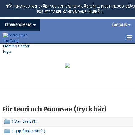
TERMINSSTART SVÄRTINGE OCH VÄSTERVIK ÄR IGÅNG. INGET INLOGG KRÄVS
FÖR ATT TA DEL AV HEMSIDANS INNEHÅLL.
TEORI/POOMSAE
LOGGA IN
TEORI
FÖR TEORI OCH POOMSAE (TRYCK HÄR)
För teori och Poomsae (tryck här)
1 Dan Svart (1)
1 gup fjärde rött (1)