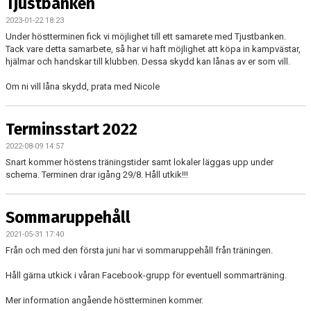
Tjustbanken
2023-01-22 18:23
Under höstterminen fick vi möjlighet till ett samarete med Tjustbanken.
Tack vare detta samarbete, så har vi haft möjlighet att köpa in kampvästar,
hjälmar och handskar till klubben. Dessa skydd kan lånas av er som vill.
Om ni vill låna skydd, prata med Nicole
Terminsstart 2022
2022-08-09 14:57
Snart kommer höstens träningstider samt lokaler läggas upp under
schema. Terminen drar igång 29/8. Håll utkik!!!
Sommaruppehåll
2021-05-31 17:40
Från och med den första juni har vi sommaruppehåll från träningen.
Håll gärna utkick i våran Facebook-grupp för eventuell sommarträning.
Mer information angående höstterminen kommer.