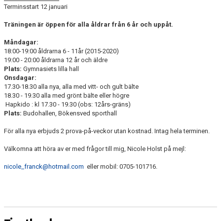
Terminsstart 12 januari
Träningen är öppen för alla åldrar från 6 år och uppåt.
Måndagar:
18:00-19:00 åldrarna 6 - 11år (2015-2020)
19:00 - 20:00 åldrarna 12 år och äldre
Plats:
Gymnasiets lilla hall
Onsdagar:
17.30-18.30 alla nya, alla med vitt- och gult bälte
18.30 - 19.30 alla med grönt bälte eller högre
Hapkido : kl 17.30 - 19.30 (obs: 12års-gräns)
Plats:
Budohallen, Bökensved sporthall
För alla nya erbjuds 2 prova-på-veckor utan kostnad. Intag hela terminen.
Välkomna att höra av er med frågor till mig, Nicole Holst på mejl:
nicole_franck@hotmail.com
eller mobil: 0705-101716.