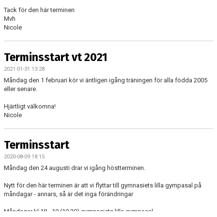
Tack för den här terminen
Mvh
Nicole
Terminsstart vt 2021
2021-01-31 13:28
Måndag den 1 februari kör vi äntligen igång träningen för alla födda 2005
eller senare.
Hjärtligt välkomna!
Nicole
Terminsstart
2020-08-09 18:15
Måndag den 24 augusti drar vi igång höstterminen.
Nytt för den här terminen är att vi flyttar till gymnasiets lilla gympasal på
måndagar - annars, så är det inga förändringar
Måndagar kl 18 - 19 (19.30) gymnasiets lilla gympasal