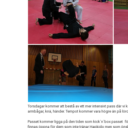
Torsdagar kommer att bestå av ett mer intensivt pass där vi
armbågar, knä, händer. Tempot kommer vara högre än på lörda
Passet kommer ligga på den tiden som kick`n`box passet fö
finnas öppna för dem som inte tränar Hapkido men som önskar