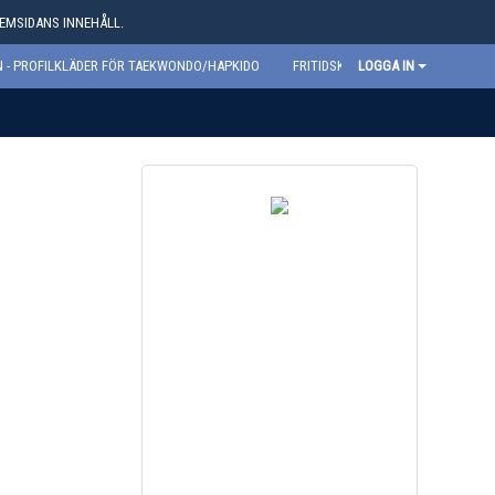
HEMSIDANS INNEHÅLL.
 - PROFILKLÄDER FÖR TAEKWONDO/HAPKIDO
FRITIDSKORTET
LOGGA IN