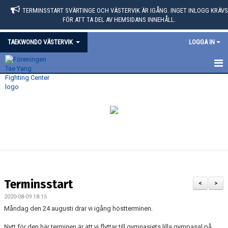
TERMINSSTART SVÄRTINGE OCH VÄSTERVIK ÄR IGÅNG. INGET INLOGG KRÄVS
FÖR ATT TA DEL AV HEMSIDANS INNEHÅLL.
TAEKWONDO VÄSTERVIK
LOGGA IN
HEM
KALENDER
BILDGALLERI
Terminsstart
<
>
2020-08-09 18:15
Måndag den 24 augusti drar vi igång höstterminen.
Nytt för den här terminen är att vi flyttar till gymnasiets lilla gympasal på