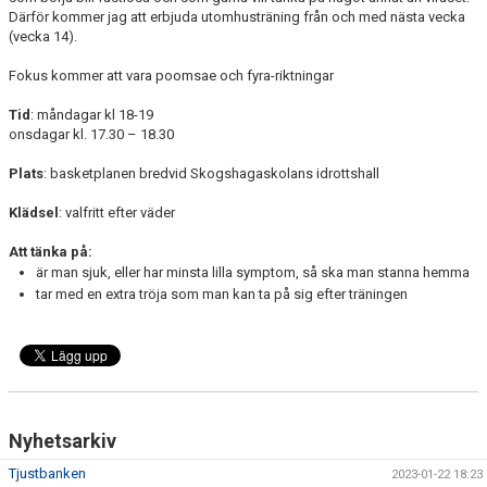
Därför kommer jag att erbjuda utomhusträning från och med nästa vecka
(vecka 14).
Fokus kommer att vara poomsae och fyra-riktningar
Tid
: måndagar kl 18-19
onsdagar kl. 17.30 – 18.30
Plats
: basketplanen bredvid Skogshagaskolans idrottshall
Klädsel
: valfritt efter väder
Att tänka på:
är man sjuk, eller har minsta lilla symptom, så ska man stanna hemma
tar med en extra tröja som man kan ta på sig efter träningen
Nyhetsarkiv
Tjustbanken
2023-01-22 18:23