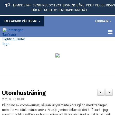
TERMINSSTART SVÄRTINGE OCH VÄSTERVIK ÄR IGÅNG. INGET INLOGG KRÄVS
FÖR ATT TA DEL AV HEMSIDANS INNEHÅLL.
TAEKWONDO VÄSTERVIK
LOGGA IN
HEM
KALENDER
BILDGALLERI
Utomhusträning
<
>
2020-03-27 18:43
På grund av coron-viruset, så kan vi tyvärr inte köra igång med träningen
som det var tänkt nästa vecka. Men jag misstänker att det är flera än jag
som börja blir rastlösa och som gärna vill tänka på något annat än viruset.