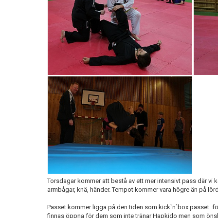
Torsdagar kommer att bestå av ett mer intensivt pass där vi
armbågar, knä, händer. Tempot kommer vara högre än på lörda
Passet kommer ligga på den tiden som kick`n`box passet fö
finnas öppna för dem som inte tränar Hapkido men som önskar