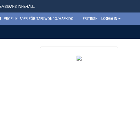
HEMSIDANS INNEHÅLL.
 - PROFILKLÄDER FÖR TAEKWONDO/HAPKIDO
FRITIDSKORTET
LOGGA IN